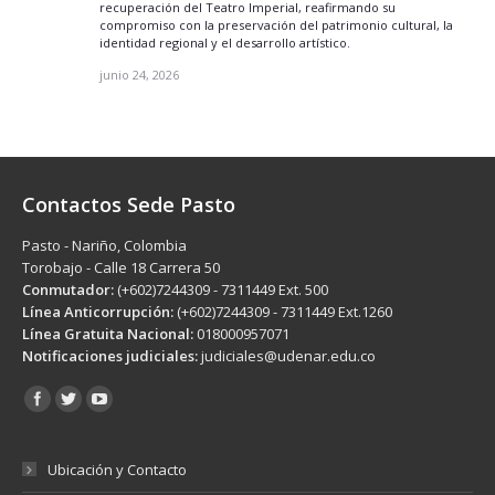
recuperación del Teatro Imperial, reafirmando su
compromiso con la preservación del patrimonio cultural, la
identidad regional y el desarrollo artístico.
junio 24, 2026
Contactos Sede Pasto
Pasto - Nariño, Colombia
Torobajo - Calle 18 Carrera 50
Conmutador:
(+602)7244309 - 7311449 Ext. 500
Línea Anticorrupción:
(+602)7244309 - 7311449 Ext.1260
Línea Gratuita Nacional:
018000957071
Notificaciones judiciales:
judiciales@udenar.edu.co
Encuéntranos en:
Ubicación y Contacto