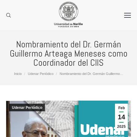
Nombramiento del Dr. Germán
Guillermo Arteaga Meneses como
Coordinador del CIIS
Estás aquí:
Inicio
Udenar Periódico
Nombramiento del Dr. Germán Guillermo…
Udenar Periódico
Feb
14
2025