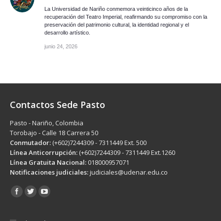
La Universidad de Nariño conmemora veinticinco años de la
recuperación del Teatro Imperial, reafirmando su compromiso con la
preservación del patrimonio cultural, la identidad regional y el
desarrollo artístico.
junio 24, 2026
Contactos Sede Pasto
Pasto - Nariño, Colombia
Torobajo - Calle 18 Carrera 50
Conmutador:
(+602)7244309 - 7311449 Ext. 500
Línea Anticorrupción:
(+602)7244309 - 7311449 Ext.1260
Línea Gratuita Nacional:
018000957071
Notificaciones judiciales:
judiciales@udenar.edu.co
Encuéntranos en: