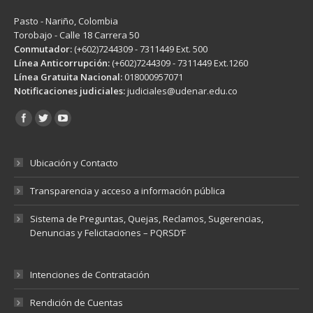
Pasto - Nariño, Colombia
Torobajo - Calle 18 Carrera 50
Conmutador:
(+602)7244309 - 7311449 Ext. 500
Línea Anticorrupción:
(+602)7244309 - 7311449 Ext.1260
Línea Gratuita Nacional:
018000957071
Notificaciones judiciales:
judiciales@udenar.edu.co
Encuéntranos en:
Ubicación y Contacto
Transparencia y acceso a información pública
Sistema de Preguntas, Quejas, Reclamos, Sugerencias,
Denuncias y Felicitaciones – PQRSD’F
Intenciones de Contratación
Rendición de Cuentas