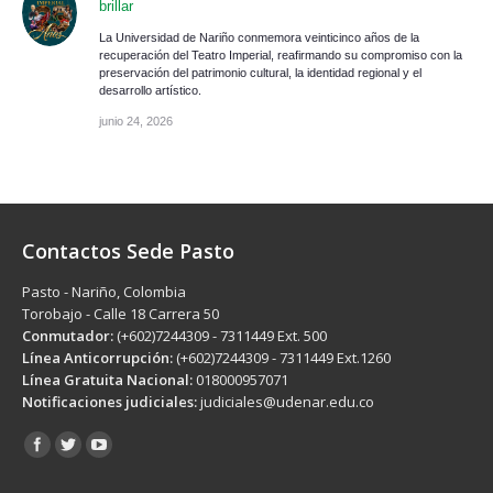
brillar
La Universidad de Nariño conmemora veinticinco años de la
recuperación del Teatro Imperial, reafirmando su compromiso con la
preservación del patrimonio cultural, la identidad regional y el
desarrollo artístico.
junio 24, 2026
Contactos Sede Pasto
Pasto - Nariño, Colombia
Torobajo - Calle 18 Carrera 50
Conmutador:
(+602)7244309 - 7311449 Ext. 500
Línea Anticorrupción:
(+602)7244309 - 7311449 Ext.1260
Línea Gratuita Nacional:
018000957071
Notificaciones judiciales:
judiciales@udenar.edu.co
Encuéntranos en: