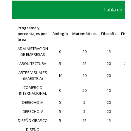
Tabla de Po
Programa y
porcentajes por
Biología
Matemáticas
Filosofía
Físic
área
ADMINISTRACIÓN
0
20
15
0
DE EMPRESAS
ARQUITECTURA
5
15
20
20
ARTES VISUALES
10
10
20
5
(MAESTRIA)
COMERCIO
0
20
10
0
INTERNACIONAL
DERECHO-M
5
5
20
5
DERECHO-V
5
5
20
5
DISEÑO GRÁFICO
5
15
15
5
DISEÑO