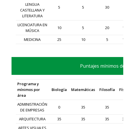
LENGUA
5
5
30
5
CASTELLANA Y
LITERATURA
LICENCIATURA EN
10
5
20
10
MÚSICA
MEDICINA
25
10
5
15
Puntajes mínimos de in
Programa y
mínimos por
Biología
Matemáticas
Filosofía
Físic
área
ADMINISTRACIÓN
0
35
35
0
DE EMPRESAS
ARQUITECTURA
35
35
35
35
ARTES VISUALES