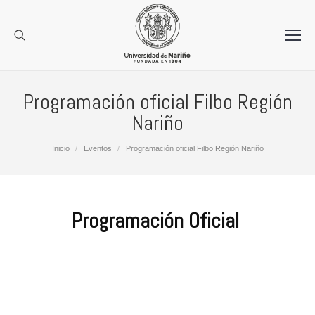
Programación oficial Filbo Región
Nariño
Estás aquí:
Inicio
Eventos
Programación oficial Filbo Región Nariño
Programación Oficial