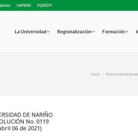
ativos
SAPIENS
PQRSD’F
La Universidad
Regionalización
Formación
Estás aquí:
Inicio
Vicerrectoría Aca
ERSIDAD DE NARIÑO
OLUCIÓN No. 0119
abril 06 de 2021)