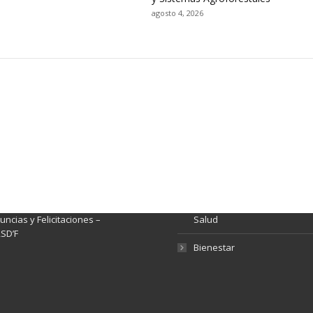
agosto 4, 2026
ación y Contacto
Intenciones de Contratación
nsparencia y acceso a
Rendición de Cuentas
rmación pública
Gestión de Calidad
tema de Preguntas, Quejas,
lamos, Sugerencias,
Fondo de Seguridad Social 
ncias y Felicitaciones –
Salud
SD’F
Bienestar