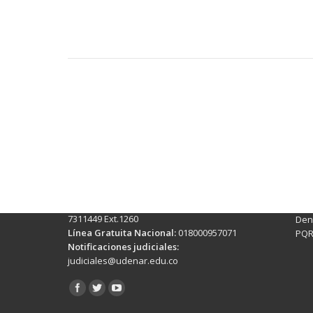
Contactos Sede Pasto
Ubic
Pasto - Nariño, Colombia
Tra
Torobajo - Calle 18 Carrera 50
info
Conmutador:
(+602)7244309 - 7311449
Ext. 500
Sis
Línea Anticorrupción:
(+602)7244309 -
Rec
7311449 Ext.1260
Denu
Línea Gratuita Nacional:
018000957071
PQR
Notificaciones judiciales:
judiciales@udenar.edu.co
Encuéntranos en: