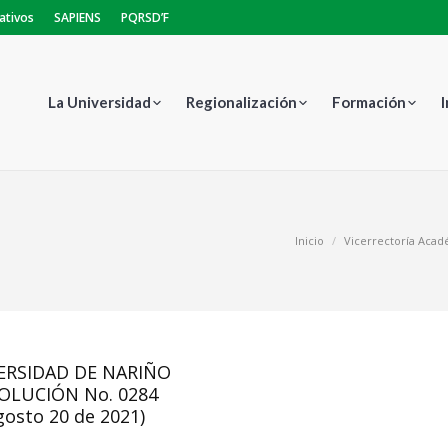
ativos
SAPIENS
PQRSD’F
La Universidad
Regionalización
Formación
Estás aquí:
Inicio
Vicerrectoría Aca
ERSIDAD DE NARIÑO
OLUCIÓN No. 0284
gosto 20 de 2021)