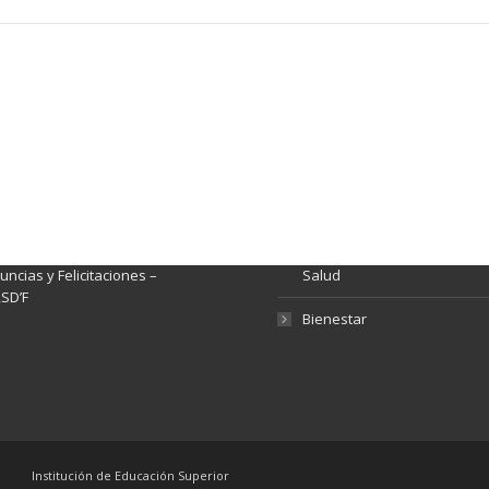
ación y Contacto
Intenciones de Contratación
nsparencia y acceso a
Rendición de Cuentas
rmación pública
Gestión de Calidad
tema de Preguntas, Quejas,
lamos, Sugerencias,
Fondo de Seguridad Social 
ncias y Felicitaciones –
Salud
SD’F
Bienestar
Institución de Educación Superior