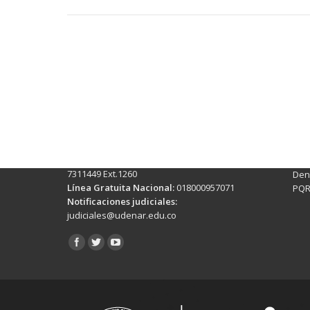
Contactos Sede Pasto
Ubic
Pasto - Nariño, Colombia
Tra
Torobajo - Calle 18 Carrera 50
info
Conmutador:
(+602)7244309 - 7311449
Ext. 500
Sis
Línea Anticorrupción:
(+602)7244309 -
Rec
7311449 Ext.1260
Denu
Línea Gratuita Nacional:
018000957071
PQR
Notificaciones judiciales:
judiciales@udenar.edu.co
Encuéntranos en: