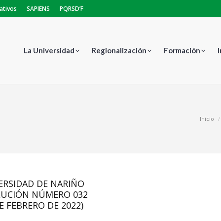
ativos
SAPIENS
PQRSD’F
La Universidad
Regionalización
Formación
Estás aquí:
Inicio
ERSIDAD DE NARIÑO
LUCIÓN NÚMERO 032
DE FEBRERO DE 2022)