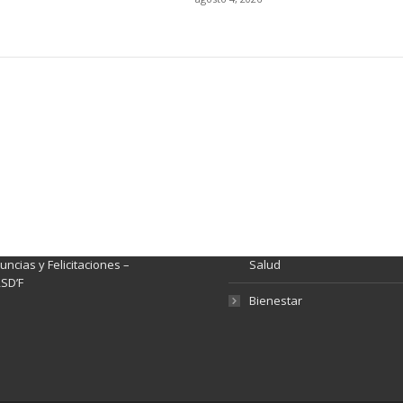
ación y Contacto
Intenciones de Contratación
nsparencia y acceso a
Rendición de Cuentas
rmación pública
Gestión de Calidad
tema de Preguntas, Quejas,
lamos, Sugerencias,
Fondo de Seguridad Social 
ncias y Felicitaciones –
Salud
SD’F
Bienestar