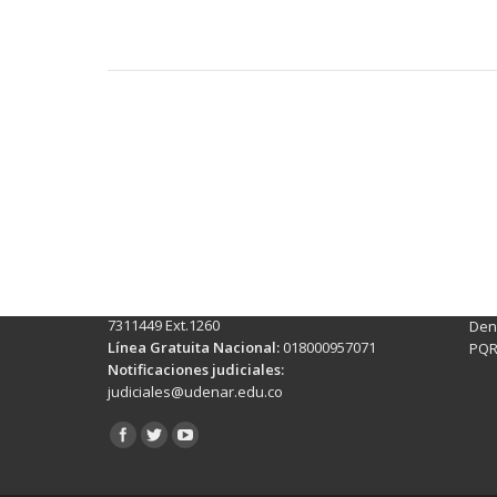
Contactos Sede Pasto
Ubic
Pasto - Nariño, Colombia
Tra
Torobajo - Calle 18 Carrera 50
info
Conmutador:
(+602)7244309 - 7311449
Ext. 500
Sis
Línea Anticorrupción:
(+602)7244309 -
Rec
7311449 Ext.1260
Denu
Línea Gratuita Nacional:
018000957071
PQR
Notificaciones judiciales:
judiciales@udenar.edu.co
Encuéntranos en: