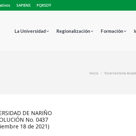
ativos
SAPIENS
PQRSD’F
La Universidad
Regionalización
Formación
Estás aquí:
Inicio
Vicerrectoría Aca
ERSIDAD DE NARIÑO
OLUCIÓN No. 0437
iembre 18 de 2021)