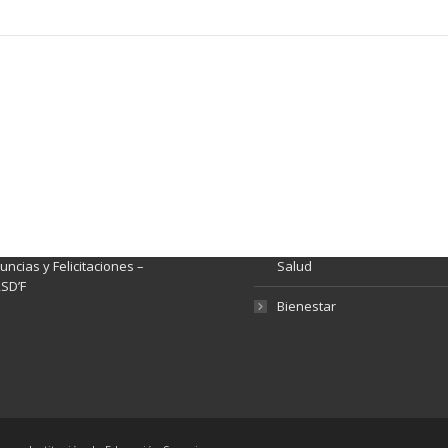
ación y Contacto
Intenciones de Contratación
nsparencia y acceso a
Rendición de Cuentas
rmación pública
Gestión de Calidad
tema de Preguntas, Quejas,
lamos, Sugerencias,
Fondo de Seguridad Social 
ncias y Felicitaciones –
Salud
SD’F
Bienestar