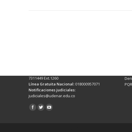
Contactos Sede Pasto
Ubic
Pasto - Nariño, Colombia
Tra
Torobajo - Calle 18 Carrera 50
info
Conmutador:
(+602)7244309 - 7311449
Ext. 500
Sis
Línea Anticorrupción:
(+602)7244309 -
Rec
7311449 Ext.1260
Denu
Línea Gratuita Nacional:
018000957071
PQR
Notificaciones judiciales:
judiciales@udenar.edu.co
Encuéntranos en: