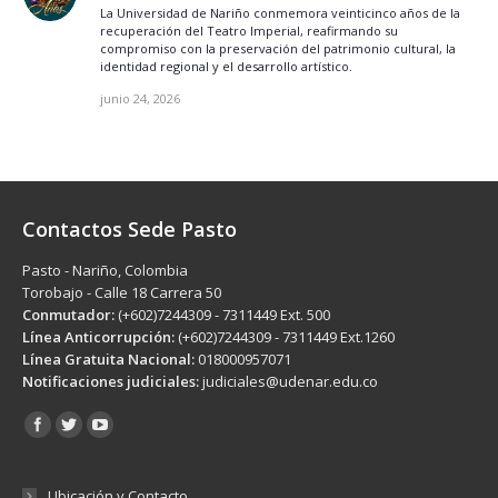
La Universidad de Nariño conmemora veinticinco años de la
recuperación del Teatro Imperial, reafirmando su
compromiso con la preservación del patrimonio cultural, la
identidad regional y el desarrollo artístico.
junio 24, 2026
Contactos Sede Pasto
Pasto - Nariño, Colombia
Torobajo - Calle 18 Carrera 50
Conmutador:
(+602)7244309 - 7311449 Ext. 500
Línea Anticorrupción:
(+602)7244309 - 7311449 Ext.1260
Línea Gratuita Nacional:
018000957071
Notificaciones judiciales:
judiciales@udenar.edu.co
Encuéntranos en:
Ubicación y Contacto