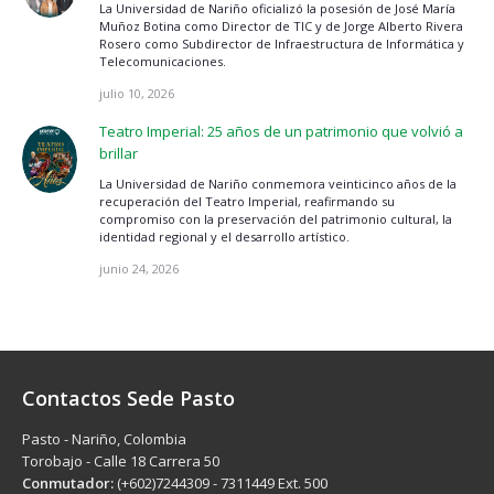
La Universidad de Nariño oficializó la posesión de José María
Muñoz Botina como Director de TIC y de Jorge Alberto Rivera
Rosero como Subdirector de Infraestructura de Informática y
Telecomunicaciones.
julio 10, 2026
Teatro Imperial: 25 años de un patrimonio que volvió a
brillar
La Universidad de Nariño conmemora veinticinco años de la
recuperación del Teatro Imperial, reafirmando su
compromiso con la preservación del patrimonio cultural, la
identidad regional y el desarrollo artístico.
junio 24, 2026
Contactos Sede Pasto
Pasto - Nariño, Colombia
Torobajo - Calle 18 Carrera 50
Conmutador:
(+602)7244309 - 7311449 Ext. 500