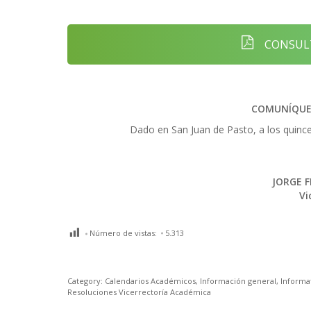
CONSULT
COMUNÍQUES
Dado en San Juan de Pasto, a los quince 
JORGE 
Vi
Número de vistas:
5.313
Category:
Calendarios Académicos
,
Información general
,
Informat
Resoluciones Vicerrectoría Académica