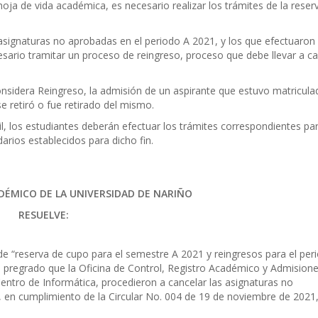
 hoja de vida académica, es necesario realizar los trámites de la reser
s asignaturas no aprobadas en el periodo A 2021, y los que efectuaron
sario tramitar un proceso de reingreso, proceso que debe llevar a c
considera Reingreso, la admisión de un aspirante que estuvo matricul
e retiró o fue retirado del mismo.
il, los estudiantes deberán efectuar los trámites correspondientes pa
arios establecidos para dicho fin.
DÉMICO DE LA UNIVERSIDAD DE NARIÑO
RESUELVE:
 de “reserva de cupo para el semestre A 2021 y reingresos para el per
e pregrado que la Oficina de Control, Registro Académico y Admision
ntro de Informática, procedieron a cancelar las asignaturas no
 en cumplimiento de la Circular No. 004 de 19 de noviembre de 2021