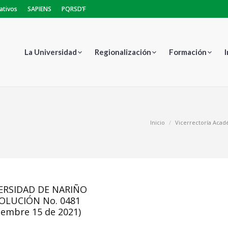
ativos
SAPIENS
PQRSD’F
La Universidad
Regionalización
Formación
Estás aquí:
Inicio
Vicerrectoría Aca
ERSIDAD DE NARIÑO
OLUCIÓN No. 0481
iembre 15 de 2021)