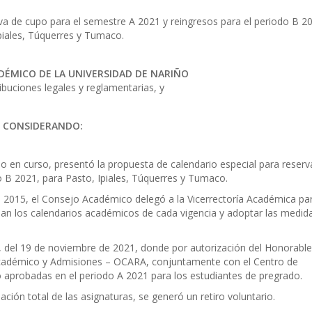
rva de cupo para el semestre A 2021 y reingresos para el periodo B 2
piales, Túquerres y Tumaco.
DÉMICO DE LA UNIVERSIDAD DE NARIÑO
ibuciones legales y reglamentarias, y
CONSIDERANDO:
ño en curso, presentó la propuesta de calendario especial para reserv
o B 2021, para Pasto, Ipiales, Túquerres y Tumaco.
2015, el Consejo Académico delegó a la Vicerrectoría Académica pa
eban los calendarios académicos de cada vigencia y adoptar las medid
, del 19 de noviembre de 2021, donde por autorización del Honorable
 Académico y Admisiones – OCARA, conjuntamente con el Centro de
o aprobadas en el periodo A 2021 para los estudiantes de pregrado.
ción total de las asignaturas, se generó un retiro voluntario.