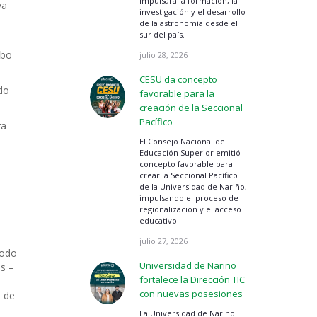
impulsará la formación, la
va
investigación y el desarrollo
de la astronomía desde el
sur del país.
abo
julio 28, 2026
CESU da concepto
ado
favorable para la
creación de la Seccional
Pacífico
ra
El Consejo Nacional de
Educación Superior emitió
concepto favorable para
crear la Seccional Pacífico
de la Universidad de Nariño,
impulsando el proceso de
regionalización y el acceso
educativo.
julio 27, 2026
iodo
Universidad de Nariño
es –
fortalece la Dirección TIC
con nuevas posesiones
, de
La Universidad de Nariño