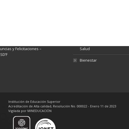
ación y Contacto
Intenciones de Contratación
nsparencia y acceso a
Rendición de Cuentas
rmación pública
Gestión de Calidad
tema de Preguntas, Quejas,
lamos, Sugerencias,
Fondo de Seguridad Social 
ncias y Felicitaciones –
Salud
SD’F
Bienestar
Institución de Educación Superior
Acreditación de Alta calidad, Resolución No. 000022 - Enero 11 de 2023
Vigilada por MINEDUCACIÓN