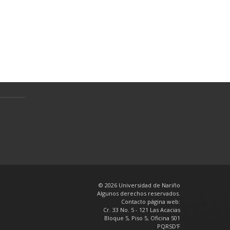
Normativa
Preguntas Frecuentes
Política de tratamiento de datos
personales
en
© 2026 Universidad de Nariño
Algunos derechos reservados.
Contacto página web:
Cr. 33 No. 5 - 121 Las Acacias
Bloque 5, Piso 5, Oficina 501
PQRSD'F