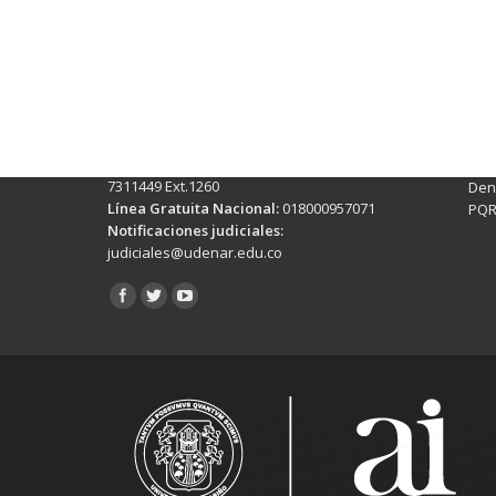
Contactos Sede Pasto
Ubic
Pasto - Nariño, Colombia
Tra
Torobajo - Calle 18 Carrera 50
info
Conmutador:
(+602)7244309 - 7311449
Ext. 500
Sis
Línea Anticorrupción:
(+602)7244309 -
Rec
7311449 Ext.1260
Denu
Línea Gratuita Nacional:
018000957071
PQR
Notificaciones judiciales:
judiciales@udenar.edu.co
Encuéntranos en: