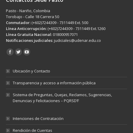
Pasto - Nariño, Colombia
Torobajo - Calle 18 Carrera 50
Conmutador:
(+602)7244309 - 7311449 Ext. 500
Línea Anticorrupción:
(+602)7244309 - 7311449 Ext.1260
Línea Gratuita Nacional:
018000957071
Notificaciones judiciales:
judiciales@udenar.edu.co
Encuéntranos en:
Ubicación y Contacto
Transparencia y acceso a información pública
Sistema de Preguntas, Quejas, Reclamos, Sugerencias,
Denuncias y Felicitaciones – PQRSD’F
Intenciones de Contratación
Rendición de Cuentas