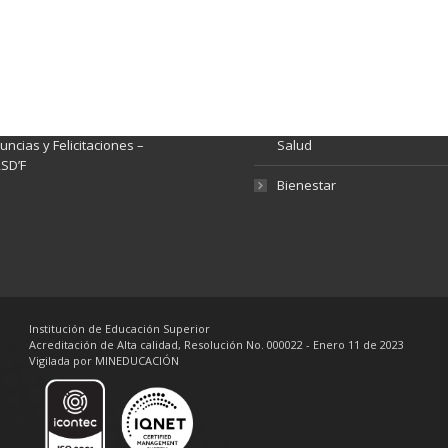
ación y Contacto
Intenciones de Contratación
nsparencia y acceso a
Rendición de Cuentas
rmación pública
Gestión de Calidad
tema de Preguntas, Quejas,
lamos, Sugerencias,
Fondo de Seguridad Social 
ncias y Felicitaciones –
Salud
SD’F
Bienestar
Institución de Educación Superior
Acreditación de Alta calidad, Resolución No. 000022 - Enero 11 de 2023
Vigilada por MINEDUCACIÓN