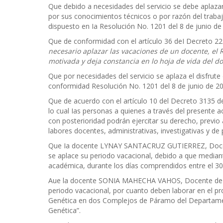
Que debido a necesidades del servicio se debe aplazar
por sus conocimientos técnicos o por razón del traba
dispuesto en Ia Resolución No. 1201 del 8 de junio de 
Que de conformidad con el artículo 36 deI Decreto 22
necesario aplazar las vacaciones de un docente, el 
motivada y deja constancia en lo hoja de vida del do
Que por necesidades del servicio se aplaza el disfrute 
conformidad Resolución No. 1201 del 8 de junio de 2017
Que de acuerdo con el artículo 10 del Decreto 3135 d
lo cual Ias personas a quienes a través del presente a
con posterioridad podrán ejercitar su derecho, previo
labores docentes, administrativas, investigativas y de
Que Ia docente LYNAY SANTACRUZ GUTIERREZ, Docent
se aplace su periodo vacacional, debido a que median
académica, durante los días comprendidos entre el 30
Aue la docente SONIA MAHECHA VAHOS, Docente de T
periodo vacacional, por cuanto deben laborar en el pr
Genética en dos Complejos de Páramo del Departamen
Genética”.