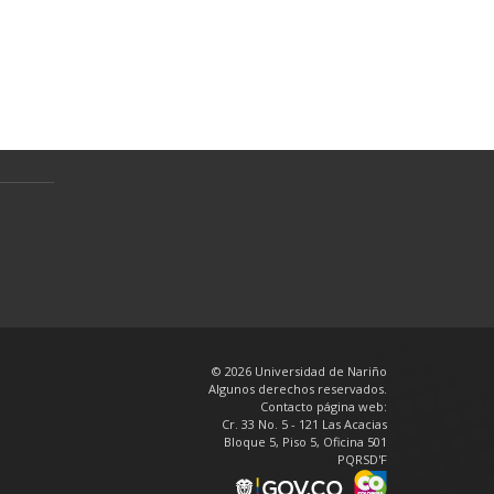
Normativa
Preguntas Frecuentes
Política de tratamiento de datos
personales
en
© 2026 Universidad de Nariño
Algunos derechos reservados.
Contacto página web:
Cr. 33 No. 5 - 121 Las Acacias
Bloque 5, Piso 5, Oficina 501
PQRSD'F