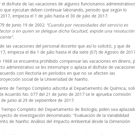
 el disfrute de Ias vacaciones de algunos funcionarios administrativo
jo que ejecutan deben continuar laborando, periodo que según lo
2017, empieza el 1 de julio hasta el 30 de julio de 2017.
79 de Junio 19 de 2002:
“Cuando por necesidades del servicio es
Rector o en quien se delegue dicha facultad, expide una resolución
cente“.
de Ias vacaciones del personal docente que así lo solicitó, y que de
, empieza el día 1 de julio hasta el día siete (07) de Agosto de 2017
e 1968 se encuentra prohibido compensar las vacaciones en dinero, 
cto administrativo se les interrumpe o aplaza el disfrute de vacacione
 acuerdo con Rectoría en períodos en que no se afecten Ias
 proyección social de la Universidad de Nariño.
e de Tiempo Completo adscrita al Departamento de Química, soli
te Acuerdo No. 077 del 21 de Junio de 2017 se le aprueba comisión
 de junio al 29 de septiembre de 2017.
iempo Completo del Departamento de Biología, piden sea aplazad
oyecto de investigación denominado: “Evaluación de la Variabilidad
to de Nariño: Análisis del Impacto Ambiental desde la Dimensión