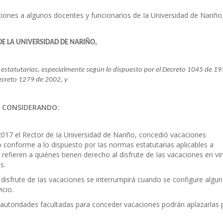
ciones a algunos docentes y funcionarios de Ia Universidad de Nariño
DE LA UNIVERSIDAD DE NARIÑO,
 y estatutarias, especialmente según lo dispuesto por el Decreto 1045 de 19
creto 1279 de 2002, y
CONSIDERANDO:
017 el Rector de Ia Universidad de Nariño, concedió vacaciones
o conforme a lo dispuesto por Ias normas estatutarias aplicables a
efieren a quiénes tienen derecho al disfrute de Ias vacaciones en vi
s.
 disfrute de Ias vacaciones se interrumpirá cuando se configure algu
icio.
s autoridades facultadas para conceder vacaciones podrán aplazarlas 