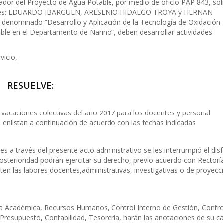
 del Proyecto de Agua Potable, por medio de oficio PAP 843, soli
ocentes: EDUARDO IBARGUEN, ARESENIO HIDALGO TROYA y HERNAN
o denominado “Desarrollo y Aplicación de la Tecnología de Oxidación
ble en el Departamento de Nariño”, deben desarrollar actividades
vicio,
RESUELVE:
e vacaciones colectivas del año 2017 para los docentes y personal
e enlistan a continuación de acuerdo con las fechas indicadas
s a través del presente acto administrativo se les interrumpió el disf
osterioridad podrán ejercitar su derecho, previo acuerdo con Rectorí
ten las labores docentes,administrativas, investigativas o de proyecc
ría Académica, Recursos Humanos, Control Interno de Gestión, Contro
, Presupuesto, Contabilidad, Tesorería, harán las anotaciones de su c