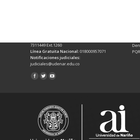
Contactos Sede Pasto
Ubic
Pasto - Nariño, Colombia
Tra
Torobajo - Calle 18 Carrera 50
info
Conmutador:
(+602)7244309 - 7311449
Ext. 500
Sis
Línea Anticorrupción:
(+602)7244309 -
Rec
7311449 Ext.1260
Denu
Línea Gratuita Nacional:
018000957071
PQR
Notificaciones judiciales:
judiciales@udenar.edu.co
Encuéntranos en: