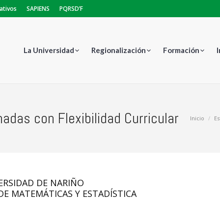
ativos
SAPIENS
PQRSD’F
La Universidad
Regionalización
Formación
adas con Flexibilidad Curricular
Estás aquí:
Inicio
Es
ERSIDAD DE NARIÑO
E MATEMÁTICAS Y ESTADÍSTICA