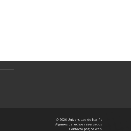
Normativa
Preguntas Frecuentes
Política de tratamiento de datos
personales
en
© 2026 Universidad de Nariño
Algunos derechos reservados.
Contacto página web: