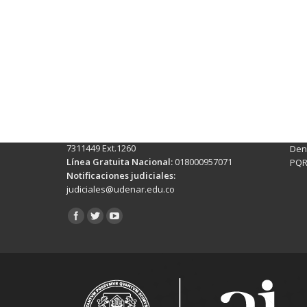
Contactos Sede Pasto
Ubic
Pasto - Nariño, Colombia
Tra
Torobajo - Calle 18 Carrera 50
info
Conmutador:
(+602)7244309 - 7311449
Ext. 500
Sis
Línea Anticorrupción:
(+602)7244309 -
Rec
7311449 Ext.1260
Denu
Línea Gratuita Nacional:
018000957071
PQR
Notificaciones judiciales:
judiciales@udenar.edu.co
Encuéntranos en: