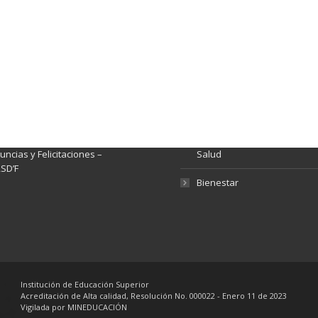
ación y Contacto
Intenciones de Contratación
nsparencia y acceso a
Rendición de Cuentas
rmación pública
Gestión de Calidad
tema de Preguntas, Quejas,
lamos, Sugerencias,
Fondo de Seguridad Social 
ncias y Felicitaciones –
Salud
SD’F
Bienestar
Institución de Educación Superior
Acreditación de Alta calidad, Resolución No. 000022 - Enero 11 de 2023
Vigilada por MINEDUCACIÓN