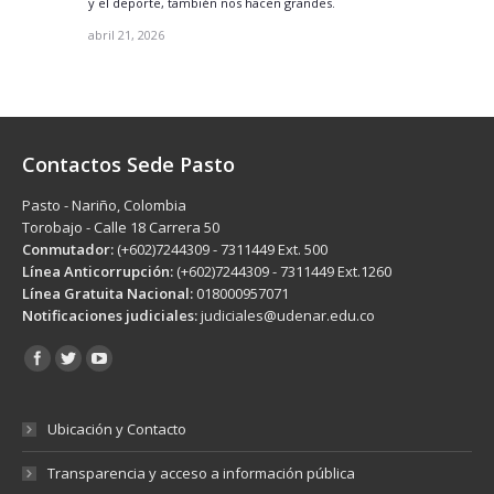
y el deporte, también nos hacen grandes.
abril 21, 2026
Contactos Sede Pasto
Pasto - Nariño, Colombia
Torobajo - Calle 18 Carrera 50
Conmutador:
(+602)7244309 - 7311449 Ext. 500
Línea Anticorrupción:
(+602)7244309 - 7311449 Ext.1260
Línea Gratuita Nacional:
018000957071
Notificaciones judiciales:
judiciales@udenar.edu.co
Encuéntranos en:
Ubicación y Contacto
Transparencia y acceso a información pública