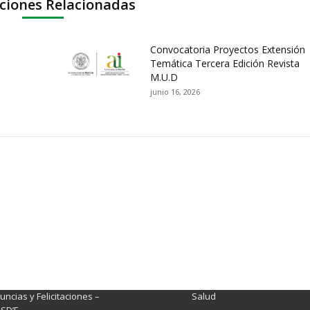
ciones Relacionadas
Convocatoria Proyectos Extensión
Temática Tercera Edición Revista
M.U.D
junio 16, 2026
ación y Contacto
Intenciones de Contratación
nsparencia y acceso a
Rendición de Cuentas
rmación pública
Gestión de Calidad
tema de Preguntas, Quejas,
lamos, Sugerencias,
Fondo de Seguridad Social 
ncias y Felicitaciones –
Salud