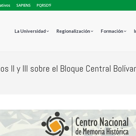
ativos
SAPIENS
PQRSD’F
La Universidad
Regionalización
Formación
s II y III sobre el Bloque Central Bolívar