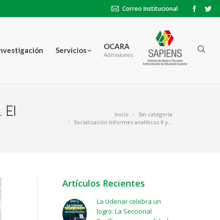
Correo Institucional
OCARA
Investigación
Servicios
Admisiones
. El
Estás aquí:
Inicio
Sin categoría
Socialización Informes analíticos II y…
Artículos Recientes
La Udenar celebra un
logro: La Seccional