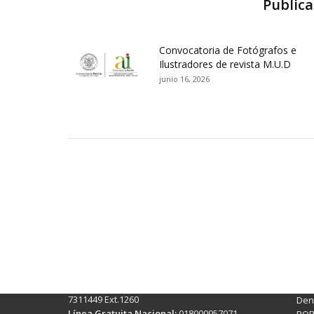
Publica
Convocatoria de Fotógrafos e
Ilustradores de revista M.U.D
junio 16, 2026
Contactos Sede Pasto
Ubic
Pasto - Nariño, Colombia
Tra
Torobajo - Calle 18 Carrera 50
info
Conmutador:
(+602)7244309 - 7311449
Ext. 500
Sis
Línea Anticorrupción:
(+602)7244309 -
Rec
7311449 Ext.1260
Denu
Línea Gratuita Nacional:
018000957071