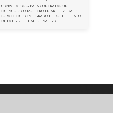
CONVOCATORIA PARA CONTRATAR UN
LICENCIADO O MAESTRO EN ARTES VISUALES
PARA EL LICEO INTEGRADO DE BACHILLERATO
DE LA UNIVERSIDAD DE NARIÑO
© 2026 Universidad de Nariño
Algunos derechos reservados.
Contacto página web:
Cr. 33 No. 5 - 121 Las Acacias
Bloque 5, Piso 5, Oficina 501
PQRSD'F