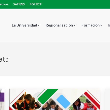
ativos
SAPIENS
PQRSD’F
La Universidad
Regionalización
Formación
rato
Estás aquí: