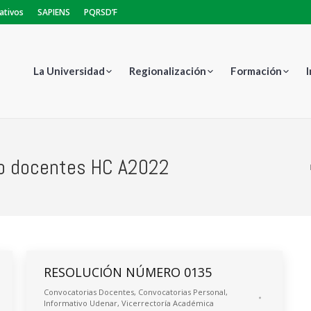
ativos
SAPIENS
PQRSD’F
La Universidad
Regionalización
Formación
o docentes HC A2022
Estás aquí:
RESOLUCIÓN NÚMERO 0135
Convocatorias Docentes
,
Convocatorias Personal
,
Informativo Udenar
,
Vicerrectoría Académica