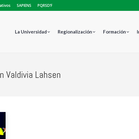
ativos
SAPIENS
PQRSD’F
La Universidad
Regionalización
Formación
on Valdivia Lahsen
Estás aquí: