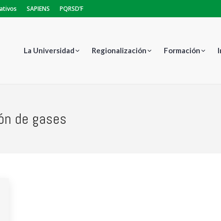
ativos
SAPIENS
PQRSD’F
La Universidad
Regionalización
Formación
ón de gases
Estás aquí: