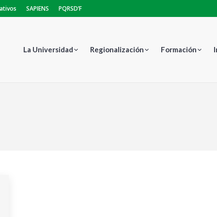
ativos
SAPIENS
PQRSD’F
La Universidad
Regionalización
Formación
Estás aquí: