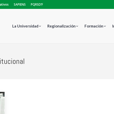
ativos
SAPIENS
PQRSD’F
La Universidad
Regionalización
Formación
itucional
Estás aquí: