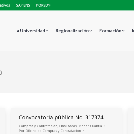
ativos
SAPIENS
PQRSD’F
La Universidad
Regionalización
Formación
o
Estás aquí:
Convocatoria pública No. 317374
Compras y Contratación
,
Finalizadas
,
Menor Cuantía
Por
Oficina de Compras y Contratacion