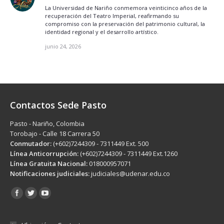
La Universidad de Nariño conmemora veinticinco años de la
recuperación del Teatro Imperial, reafirmando su
compromiso con la preservación del patrimonio cultural, la
identidad regional y el desarrollo artístico.
junio 24, 2026
Contactos Sede Pasto
Pasto - Nariño, Colombia
Torobajo - Calle 18 Carrera 50
Conmutador:
(+602)7244309 - 7311449 Ext. 500
Línea Anticorrupción:
(+602)7244309 - 7311449 Ext.1260
Línea Gratuita Nacional:
018000957071
Notificaciones judiciales:
judiciales@udenar.edu.co
Encuéntranos en: