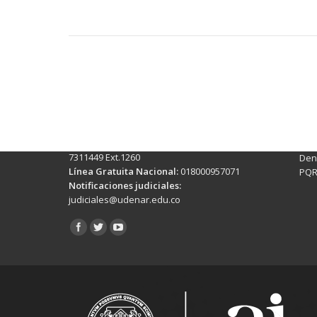
Contactos Sede Pasto
Ubic
Pasto - Nariño, Colombia
Tra
Torobajo - Calle 18 Carrera 50
info
Conmutador:
(+602)7244309 - 7311449
Ext. 500
Sis
Línea Anticorrupción:
(+602)7244309 -
Rec
7311449 Ext.1260
Denu
Línea Gratuita Nacional:
018000957071
PQR
Notificaciones judiciales:
judiciales@udenar.edu.co
Encuéntranos en: