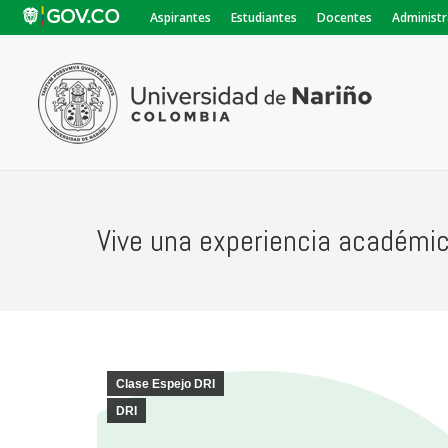
Aspirantes
Estudiantes
Docentes
Administr
Vive una experiencia académica
Clase Espejo DRI
DRI