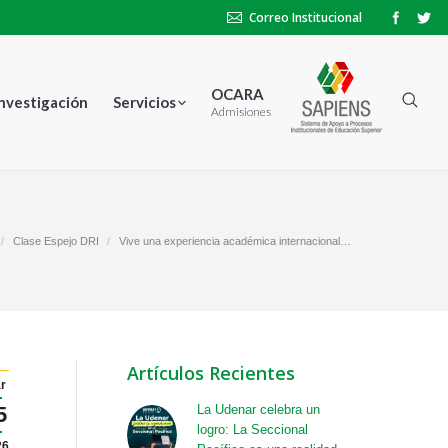
Correo Institucional
OCARA
Investigación
Servicios
Admisiones
:
Clase Espejo DRI
Vive una experiencia académica internacional…
Artículos Recientes
r
5
La Udenar celebra un
logro: La Seccional
26