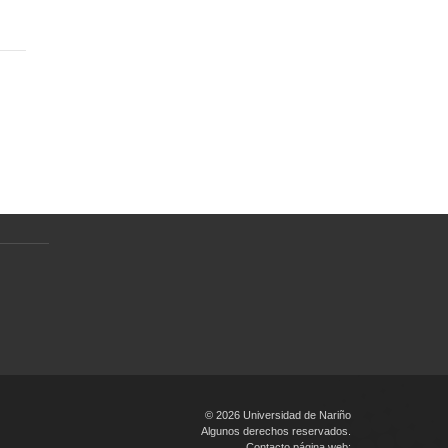
Normativa
Preguntas Frecuentes
Política de tratamiento de datos
personales
en
© 2026 Universidad de Nariño
Algunos derechos reservados.
Contacto página web: