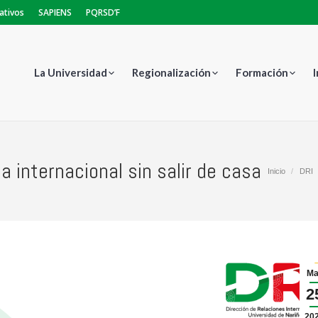
ativos
SAPIENS
PQRSD’F
La Universidad
Regionalización
Formación
 internacional sin salir de casa
Estás aquí
Inicio
DRI
Ma
2
20