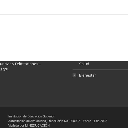
ación y Contacto
Intenciones de Contratación
nsparencia y acceso a
Rendición de Cuentas
rmación pública
Gestión de Calidad
tema de Preguntas, Quejas,
lamos, Sugerencias,
Fondo de Seguridad Social 
ncias y Felicitaciones –
Salud
SD’F
Bienestar
Institución de Educación Superior
Acreditación de Alta calidad, Resolución No. 000022 - Enero 11 de 2023
Vigilada por MINEDUCACIÓN