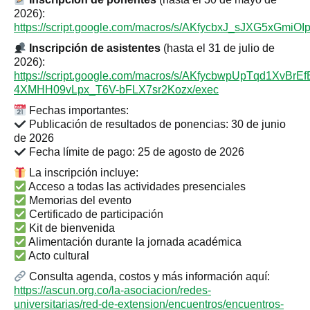
2026):
https://script.google.com/macros/s/AKfycbxJ_sJXG5x
Inscripción de asistentes
(hasta el 31 de julio de
2026):
https://script.google.com/macros/s/AKfycbwpUpTqd1XvBr
4XMHH09vLpx_T6V-bFLX7sr2Kozx/exec
Fechas importantes:
Publicación de resultados de ponencias: 30 de junio
de 2026
Fecha límite de pago: 25 de agosto de 2026
La inscripción incluye:
Acceso a todas las actividades presenciales
Memorias del evento
Certificado de participación
Kit de bienvenida
Alimentación durante la jornada académica
Acto cultural
Consulta agenda, costos y más información aquí:
https://ascun.org.co/la-asociacion/redes-
universitarias/red-de-extension/encuentros/encuentros-