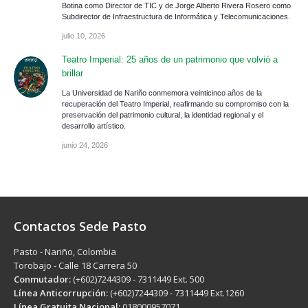
Botina como Director de TIC y de Jorge Alberto Rivera Rosero como
Subdirector de Infraestructura de Informática y Telecomunicaciones.
julio 10, 2026
Teatro Imperial: 25 años de un patrimonio que volvió a
brillar
La Universidad de Nariño conmemora veinticinco años de la
recuperación del Teatro Imperial, reafirmando su compromiso con la
preservación del patrimonio cultural, la identidad regional y el
desarrollo artístico.
junio 24, 2026
Contactos Sede Pasto
Pasto - Nariño, Colombia
Torobajo - Calle 18 Carrera 50
Conmutador:
(+602)7244309 - 7311449 Ext. 500
Línea Anticorrupción:
(+602)7244309 - 7311449 Ext.1260
Línea Gratuita Nacional:
018000957071