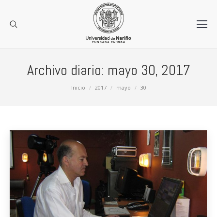
Archivo diario:
mayo 30, 2017
Estás aquí:
Inicio
2017
mayo
30