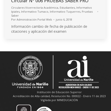
Circular Nº 006 PRUEBAS SABER PRO
Circulares Vicerrectoría Académica
,
Estudiantes
,
Informativo
Ipiales
,
Informativo Tumaco
,
Informativo Tuquerres
,
Pruebas
Saber
Por
Administración Portal Web
junio 6, 2018
Información cambio de fecha de publicación de
citaciones y aplicación del examen
Institución de Educación Superior
Acreditación de Alta calidad, Resolución No. 000022 - Enero 11 de 2023
Vigilada por MINEDUCACIÓN