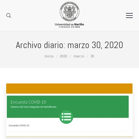
Archivo diario:
marzo 30, 2020
Estás aquí:
Inicio
2020
marzo
30