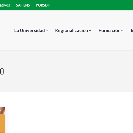
ativos
SAPIENS
PQRSD’F
La Universidad
Regionalización
Formación
20
E