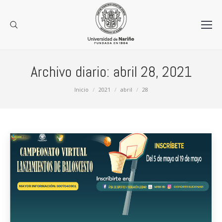
Archivo diario:
abril 28, 2021
Estás aquí:
Inicio
2021
abril
28