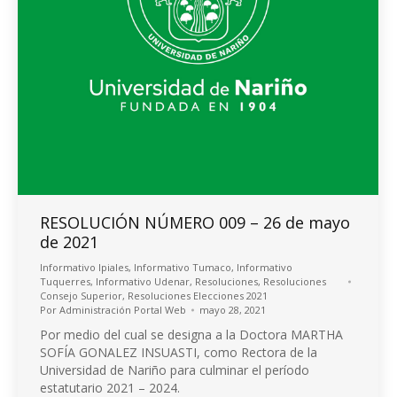
RESOLUCIÓN NÚMERO 009 – 26 de mayo
de 2021
Informativo Ipiales
,
Informativo Tumaco
,
Informativo
Tuquerres
,
Informativo Udenar
,
Resoluciones
,
Resoluciones
Consejo Superior
,
Resoluciones Elecciones 2021
Por
Administración Portal Web
mayo 28, 2021
Por medio del cual se designa a la Doctora MARTHA
SOFÍA GONALEZ INSUASTI, como Rectora de la
Universidad de Nariño para culminar el período
estatutario 2021 – 2024.