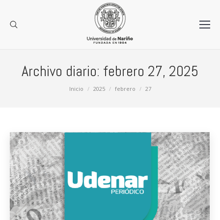
Archivo diario:
febrero 27, 2025
Estás aquí:
Inicio
2025
febrero
27