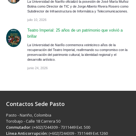
La Universidad de Nariño oficializó la posesión de José María Muñoz
Botina como Director de TIC y de Jorge Alberto Rivera Rosero como
Subdirector de Infraestructura de Informática y Telecomunicaciones.
julio 10, 2026
Teatro Imperial: 25 años de un patrimonio que volvió a
brillar
La Universidad de Nariño conmemora veinticinco años de la
recuperación del Teatro Imperial, reafirmando su compromiso con la
preservación del patrimonio cultural, la identidad regional y el
desarrollo artístico.
junio 24, 2026
Contactos Sede Pasto
Pasto - Nariño, Colombia
Torobajo - Calle 18 Carrera 50
Conmutador:
(+602)7244309 - 7311449 Ext. 500
Línea Anticorrupción:
(+602)7244309 - 7311449 Ext.1260