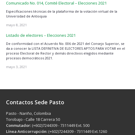
Comunicado No. 014, Comité Electoral – Elecciones 2021
Especificaciones técnicas de la plataforma de la votación virtual de la
Universidad de Antioquia
mayo 8, 2021
Listado de electores – Elecciones 2021
De conformidad con el Acuerdo No. 006 de 2021 del Consejo Superior, se
da a conocer la LISTA DEFINITIVA DE ELECTORES APTOS PARA VOTAR en el
proceso Electoral de Rector y demás directivos elegidos mediante
procesos democráticos 2021.
mayo 3, 2021
Contactos Sede Pasto
Pasto - Nariño, Colombia
Torobajo - Calle 18 Carrera 50
Conmutador:
(+602)7244309 - 7311449 Ext. 500
Línea Anticorrupción:
(+602)7244309 - 7311449 Ext.1260