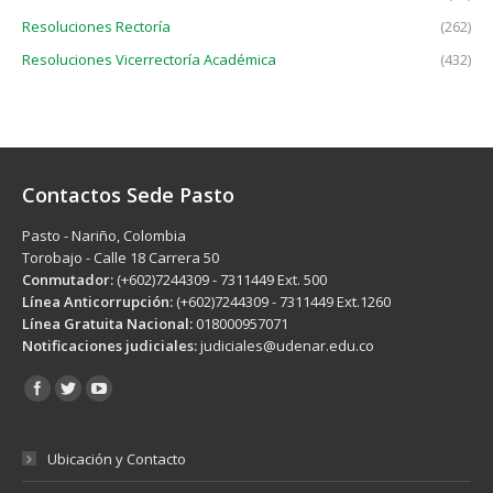
Resoluciones Rectoría
(262)
Resoluciones Vicerrectoría Académica
(432)
Contactos Sede Pasto
Pasto - Nariño, Colombia
Torobajo - Calle 18 Carrera 50
Conmutador:
(+602)7244309 - 7311449 Ext. 500
Línea Anticorrupción:
(+602)7244309 - 7311449 Ext.1260
Línea Gratuita Nacional:
018000957071
Notificaciones judiciales:
judiciales@udenar.edu.co
Encuéntranos en:
Ubicación y Contacto