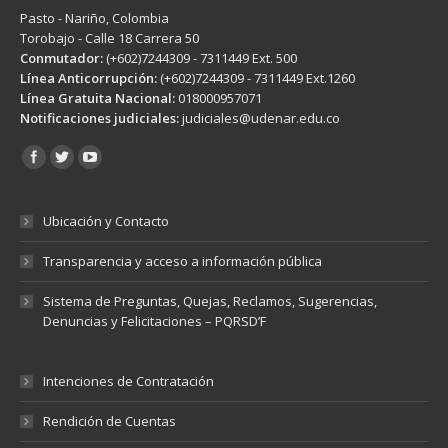
Pasto - Nariño, Colombia
Torobajo - Calle 18 Carrera 50
Conmutador:
(+602)7244309 - 7311449 Ext. 500
Línea Anticorrupción:
(+602)7244309 - 7311449 Ext.1260
Línea Gratuita Nacional:
018000957071
Notificaciones judiciales:
judiciales@udenar.edu.co
Encuéntranos en:
Ubicación y Contacto
Transparencia y acceso a información pública
Sistema de Preguntas, Quejas, Reclamos, Sugerencias,
Denuncias y Felicitaciones – PQRSD’F
Intenciones de Contratación
Rendición de Cuentas