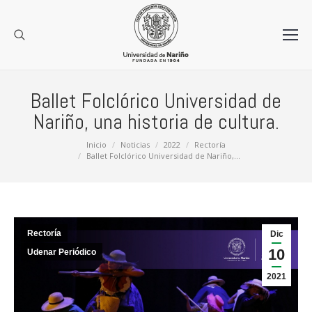
Ballet Folclórico Universidad de
Nariño, una historia de cultura.
Estás aquí:
Inicio
Noticias
2022
Rectoría
Ballet Folclórico Universidad de Nariño,…
Rectoría
Dic
10
Udenar Periódico
2021