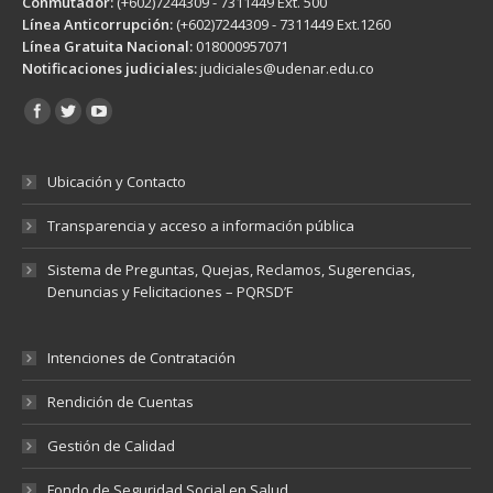
Conmutador:
(+602)7244309 - 7311449 Ext. 500
Línea Anticorrupción:
(+602)7244309 - 7311449 Ext.1260
Línea Gratuita Nacional:
018000957071
Notificaciones judiciales:
judiciales@udenar.edu.co
Encuéntranos en:
Ubicación y Contacto
Transparencia y acceso a información pública
Sistema de Preguntas, Quejas, Reclamos, Sugerencias,
Denuncias y Felicitaciones – PQRSD’F
Intenciones de Contratación
Rendición de Cuentas
Gestión de Calidad
Fondo de Seguridad Social en Salud