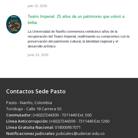
julio 10, 2026
Teatro Imperial: 25 años de un patrimonio que volvió a
brillar
La Universidad de Nariño conmemora veinticinco años de la
recuperación del Teatro Imperial, reafirmando su compromiso con la
preservación del patrimonio cultural, la identidad regional y el
desarrollo artístico.
junio 24, 2026
Contactos Sede Pasto
Pasto - Nariño, Colombia
Torobajo - Calle 18 Carrera 50
Conmutador:
(+602)7244309 - 7311449 Ext. 500
Línea Anticorrupción:
(+602)7244309 - 7311449 Ext.1260
Línea Gratuita Nacional:
018000957071
Notificaciones judiciales:
judiciales@udenar.edu.co