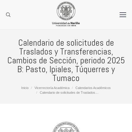
Calendario de solicitudes de
Traslados y Transferencias,
Cambios de Sección, periodo 2025
B: Pasto, Ipiales, Túquerres y
Tumaco
Estás aquí:
Inicio
Vicerrectoría Académica
Calendarios Académicos
Calendario de solicitudes de Traslados…