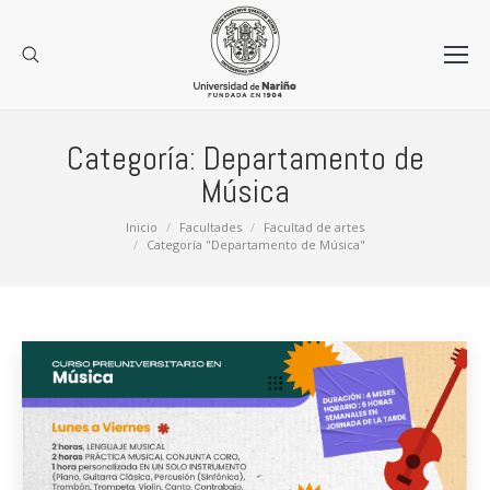
Categoría:
Departamento de
Música
Estás aquí:
Inicio
Facultades
Facultad de artes
Categoría "Departamento de Música"