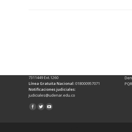
Contactos Sede Pasto
Ubic
Pasto - Nariño, Colombia
Tra
Torobajo - Calle 18 Carrera 50
info
Conmutador:
(+602)7244309 - 7311449
Ext. 500
Sis
Línea Anticorrupción:
(+602)7244309 -
Rec
7311449 Ext.1260
Denu
Línea Gratuita Nacional:
018000957071
PQR
Notificaciones judiciales:
judiciales@udenar.edu.co
Encuéntranos en: