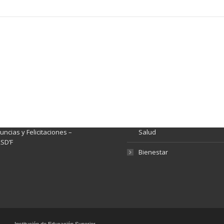
ación y Contacto
Intenciones de Contratación
nsparencia y acceso a
Rendición de Cuentas
rmación pública
Gestión de Calidad
tema de Preguntas, Quejas,
lamos, Sugerencias,
Fondo de Seguridad Social 
ncias y Felicitaciones –
Salud
SD’F
Bienestar