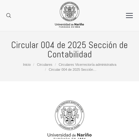
Circular 004 de 2025 Sección de
Contabilidad
Estás aquí:
Inicio
Circulares
Circulares Vicerrectoría administrativa
Circular 004 de 2025 Sección…