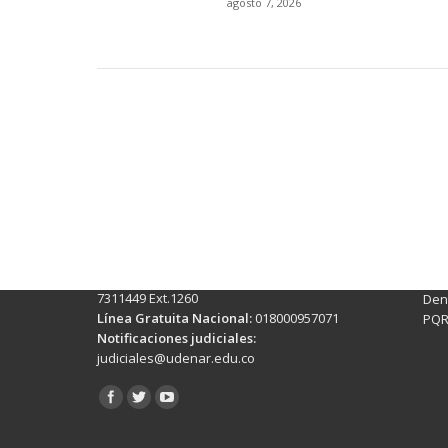
agosto 7, 2026
Contactos Sede Pasto
Ubic
Pasto - Nariño, Colombia
Tra
Torobajo - Calle 18 Carrera 50
info
Conmutador:
(+602)7244309 - 7311449
Ext. 500
Sis
Línea Anticorrupción:
(+602)7244309 -
Rec
7311449 Ext.1260
Denu
Línea Gratuita Nacional:
018000957071
PQR
Notificaciones judiciales:
judiciales@udenar.edu.co
Encuéntranos en: