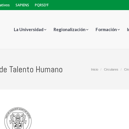
ativos
SAPIENS
PQRSD’F
La Universidad
Regionalización
Formación
 de Talento Humano
Estás aquí:
Inicio
Circulares
Cir