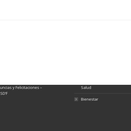
ación y Contacto
Intenciones de Contratación
nsparencia y acceso a
Rendición de Cuentas
rmación pública
Gestión de Calidad
tema de Preguntas, Quejas,
lamos, Sugerencias,
Fondo de Seguridad Social 
ncias y Felicitaciones –
Salud
SD’F
Bienestar