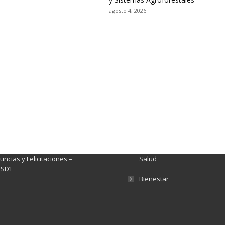
agosto 4, 2026
ación y Contacto
Intenciones de Contratación
nsparencia y acceso a
Rendición de Cuentas
rmación pública
Gestión de Calidad
tema de Preguntas, Quejas,
lamos, Sugerencias,
Fondo de Seguridad Social 
ncias y Felicitaciones –
Salud
SD’F
Bienestar