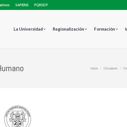
ativos
SAPIENS
PQRSD’F
La Universidad
Regionalización
Formación
 Humano
Estás aquí:
Inicio
Circulares
Ci