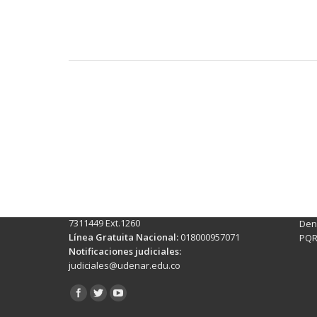
Contactos Sede Pasto
Ubic
Pasto - Nariño, Colombia
Tra
Torobajo - Calle 18 Carrera 50
info
Conmutador:
(+602)7244309 - 7311449
Ext. 500
Sis
Línea Anticorrupción:
(+602)7244309 -
Rec
7311449 Ext.1260
Denu
Línea Gratuita Nacional:
018000957071
PQR
Notificaciones judiciales:
judiciales@udenar.edu.co
Encuéntranos en: