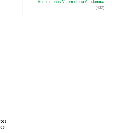
Resoluciones Vicerrectoría Académica
(432)
ntes
les