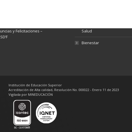
nsparencia y acceso a
Rendición de Cuentas
rmación pública
Gestión de Calidad
tema de Preguntas, Quejas,
lamos, Sugerencias,
Fondo de Seguridad Social 
ncias y Felicitaciones –
Salud
SD’F
Bienestar
Institución de Educación Superior
Acreditación de Alta calidad, Resolución No. 000022 - Enero 11 de 2023
Vigilada por MINEDUCACIÓN