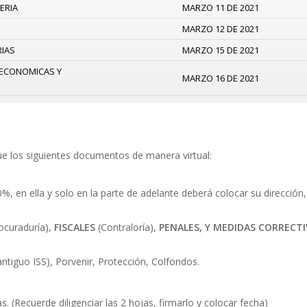
ERIA
MARZO 11 DE 2021
MARZO 12 DE 2021
RIAS
MARZO 15 DE 2021
S ECONOMICAS Y
MARZO 16 DE 2021
ue los siguientes documentos de manera virtual:
, en ella y solo en la parte de adelante deberá colocar su dirección,
ocuraduría),
FISCALES
(Contraloría),
PENALES, Y MEDIDAS CORRECTI
antiguo ISS), Porvenir, Protección, Colfondos.
. (Recuerde diligenciar las 2 hojas, firmarlo y colocar fecha)