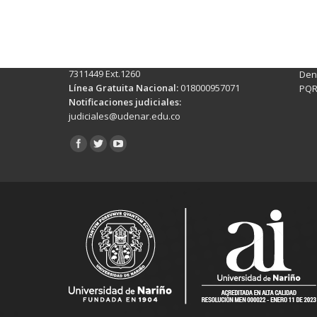
Pasto - Nariño, Colombia
Tra
Torobajo - Calle 18 Carrera 50
info
Conmutador:
(+602)7244309 - 7311449
Ext. 500
Sis
Línea Anticorrupción:
(+602)7244309 -
Rec
7311449 Ext.1260
Denu
Línea Gratuita Nacional:
018000957071
PQR
Notificaciones judiciales:
judiciales@udenar.edu.co
Encuéntranos en: