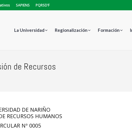
ativos
SAPIENS
PQRSD’F
La Universidad
Regionalización
Formación
isión de Recursos
Estás aquí:
ERSIDAD DE NARIÑO
 DE RECURSOS HUMANOS
IRCULAR Nº 0005