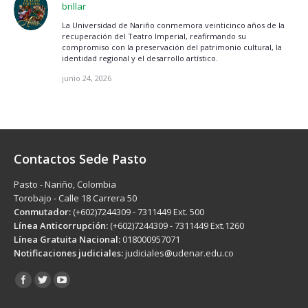
brillar
La Universidad de Nariño conmemora veinticinco años de la
recuperación del Teatro Imperial, reafirmando su
compromiso con la preservación del patrimonio cultural, la
identidad regional y el desarrollo artístico.
junio 24, 2026
Contactos Sede Pasto
Pasto - Nariño, Colombia
Torobajo - Calle 18 Carrera 50
Conmutador:
(+602)7244309 - 7311449 Ext. 500
Línea Anticorrupción:
(+602)7244309 - 7311449 Ext.1260
Línea Gratuita Nacional:
018000957071
Notificaciones judiciales:
judiciales@udenar.edu.co
Encuéntranos en: