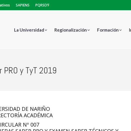
ativos
SAPIENS
PQRSD’F
La Universidad
Regionalización
Formación
er PRO y TyT 2019
Estás aquí:
ERSIDAD DE NARIÑO
RECTORÍA ACADÉMICA
IRCULAR Nº 007