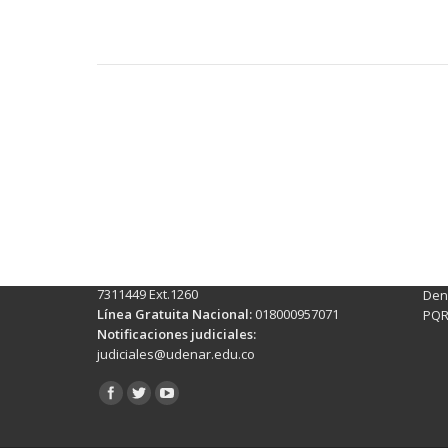
Contactos Sede Pasto
Ubic
Pasto - Nariño, Colombia
Tra
Torobajo - Calle 18 Carrera 50
info
Conmutador:
(+602)7244309 - 7311449
Ext. 500
Sis
Línea Anticorrupción:
(+602)7244309 -
Rec
7311449 Ext.1260
Denu
Línea Gratuita Nacional:
018000957071
PQR
Notificaciones judiciales:
judiciales@udenar.edu.co
Encuéntranos en: