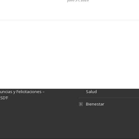
ación y Contacto
Intenciones de Contratación
nsparencia y acceso a
Rendición de Cuentas
rmación pública
Gestión de Calidad
tema de Preguntas, Quejas,
lamos, Sugerencias,
Fondo de Seguridad Social 
ncias y Felicitaciones –
Salud
SD’F
Bienestar