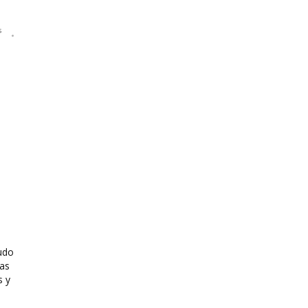
s
udo
das
s y