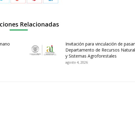
ciones Relacionadas
umano
Invitación para vinculación de pasa
Departamento de Recursos Natura
y Sistemas Agroforestales
agosto 4, 2026
ación y Contacto
Intenciones de Contratación
nsparencia y acceso a
Rendición de Cuentas
rmación pública
Gestión de Calidad