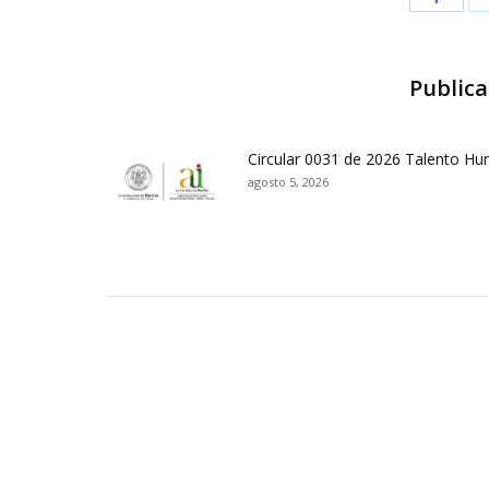
Publica
Circular 0031 de 2026 Talento H
agosto 5, 2026
Contactos Sede Pasto
Ubic
Pasto - Nariño, Colombia
Tra
Torobajo - Calle 18 Carrera 50
info
Conmutador:
(+602)7244309 - 7311449