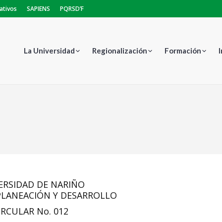
ativos
SAPIENS
PQRSD’F
La Universidad
Regionalización
Formación
Estás aquí:
ERSIDAD DE NARIÑO
 PLANEACIÓN Y DESARROLLO
IRCULAR No. 012