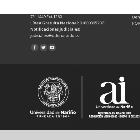
Ext. 500
Sis
Línea Anticorrupción:
(+602)7244309 -
Rec
7311449 Ext.1260
Denu
Línea Gratuita Nacional:
018000957071
PQR
Notificaciones judiciales:
judiciales@udenar.edu.co
Encuéntranos en: