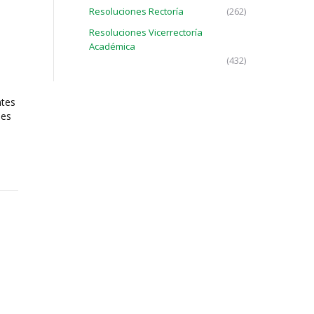
Resoluciones Rectoría
(262)
Resoluciones Vicerrectoría
Académica
(432)
ntes
les
Normativa
Preguntas Frecuentes
Política de tratamiento de datos